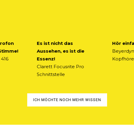
krofon
Es ist nicht das
Hör einf
 Stimme!
Aussehen, es ist die
Beyerdyn
 416
Essenz!
Kopfhöre
Clarett Focusrite Pro
Schnittstelle
ICH MÖCHTE NOCH MEHR WISSEN