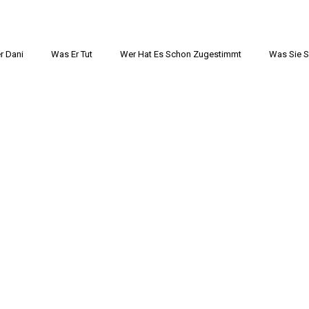
r Dani
Was Er Tut
Wer Hat Es Schon Zugestimmt
Was Sie 